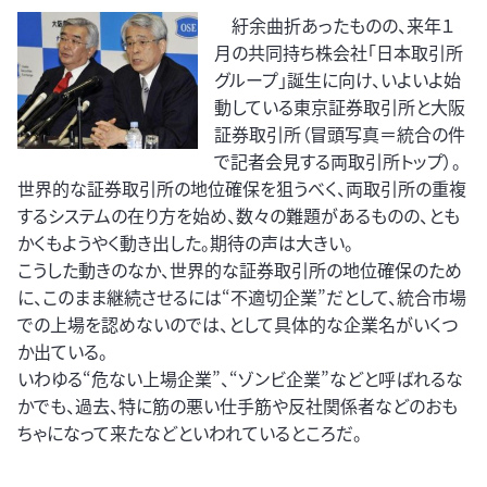
紆余曲折あったものの、来年１
月の共同持ち株会社「日本取引所
グループ」誕生に向け、いよいよ始
動している東京証券取引所と大阪
証券取引所（冒頭写真＝統合の件
で記者会見する両取引所トップ）。
世界的な証券取引所の地位確保を狙うべく、両取引所の重複
するシステムの在り方を始め、数々の難題があるものの、とも
かくもようやく動き出した。期待の声は大きい。
こうした動きのなか、世界的な証券取引所の地位確保のため
に、このまま継続させるには“不適切企業”だとして、統合市場
での上場を認めないのでは、として具体的な企業名がいくつ
か出ている。
いわゆる“危ない上場企業”、“ゾンビ企業”などと呼ばれるな
かでも、過去、特に筋の悪い仕手筋や反社関係者などのおも
ちゃになって来たなどといわれているところだ。