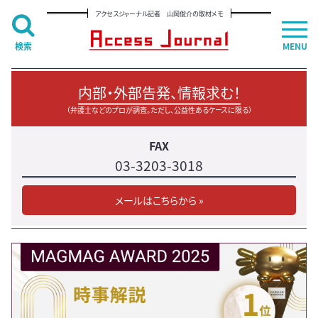
アクセスジャーナル記者 山岡俊介の取材メモ
検索
MENU
内部・外部告発、情報求む！
（弁護士などのプロが調査。ただし、公益性あるケースに限る）
FAX
03-3203-3018
メールはこちらから »