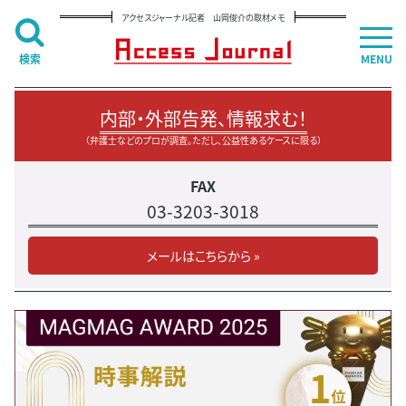
アクセスジャーナル記者 山岡俊介の取材メモ
検索
MENU
内部・外部告発、情報求む！
（弁護士などのプロが調査。ただし、公益性あるケースに限る）
FAX
03-3203-3018
メールはこちらから »