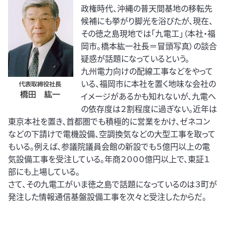
政権時代、沖縄の普天間基地の移転先
候補にも挙がり脚光を浴びたが、現在、
その徳之島現地では「九電工」（本社・福
岡市。橋本紘一社長＝冒頭写真）の談合
疑惑が話題になっているという。
九州電力向けの配線工事などをやって
いる、福岡市に本社を置く地味な会社の
イメージがあるかも知れないが、九電へ
の依存度は２割程度に過ぎない。近年は
東京本社を置き、首都圏でも積極的に営業をかけ、ゼネコン
などの下請けで電機設備、空調換気などの大型工事を取って
もいる。例えば、参議院議員会館の新設でも５億円以上の電
気設備工事を受注している。年商２０００億円以上で、東証１
部にも上場している。
さて、その九電工がいま徳之島で話題になっているのは３町が
発注した情報通信基盤設備工事を次々と受注したからだ。