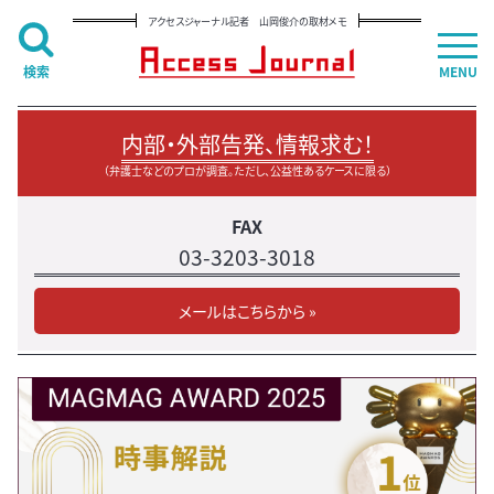
アクセスジャーナル記者 山岡俊介の取材メモ
検索
MENU
内部・外部告発、情報求む！
（弁護士などのプロが調査。ただし、公益性あるケースに限る）
FAX
03-3203-3018
メールはこちらから »