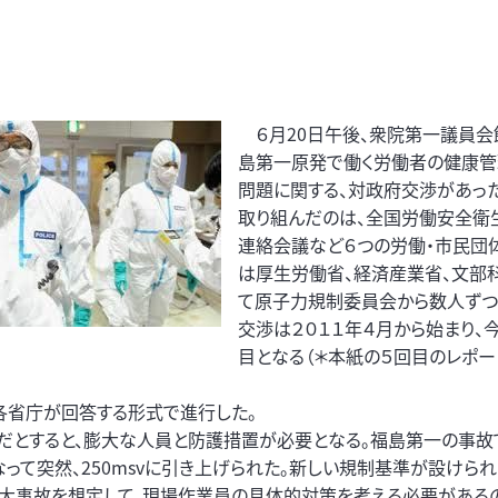
６月20日午後、衆院第一議員会
島第一原発で働く労働者の健康管
問題に関する、対政府交渉があった
取り組んだのは、全国労働安全衛
連絡会議など６つの労働・市民団
は厚生労働省、経済産業省、文部
て原子力規制委員会から数人ずつ
交渉は２０１１年４月から始まり、今
目となる（＊本紙の５回目のレポー
各省庁が回答する形式で進行した。
svだとすると、膨大な人員と防護措置が必要となる。福島第一の事故
なって突然、
250msvに引き上げられた。新しい規制基準が設けら
重大事故を想定して、現場作業員の具体的対策を考える必要があるの