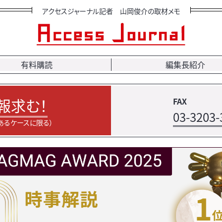
アクセスジャーナル記者 山岡俊介の取材メモ
有料購読
編集長紹介
報求む！
FAX
03-3203-
あるケースに限る）