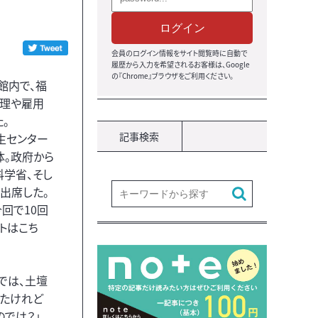
ログイン
会員のログイン情報をサイト閲覧時に自動で
履歴から入力を希望されるお客様は、Google
の『Chrome』ブラウザをご利用ください。
館内で、福
理や雇用
。
記事検索
生センター
体。政府から
科学省、そし
出席した。
回で10回
トはこち
では、土壇
れたけれど
では？」。