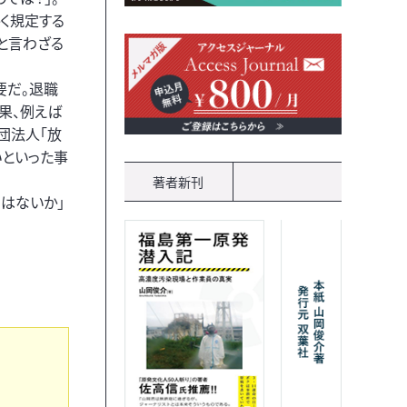
く規定する
と言わざる
要だ。退職
果、例えば
団法人「放
いといった事
著者新刊
はないか」