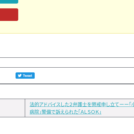
法的アドバイスした２弁護士を懲戒申し立てーー「
病院」警備で訴えられた「ＡＬＳＯＫ」