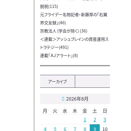
脱税(115)
元フライデー名物記者・新藤厚の「右翼
界交友録」(46)
宗教法人（学会が除く）(36)
＜連載＞アッシュブレインの資産運用ス
トラテジー(491)
連載「ＡＪアラート」(8)
アーカイブ
2026年8月
月
火
水
木
金
土
日
1
2
3
4
5
6
7
8
9
10