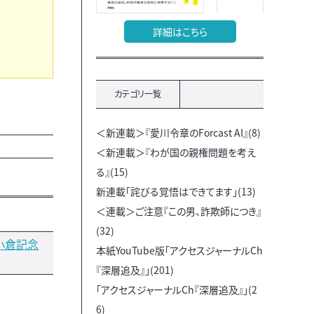
詳細はこちら
カテゴリ一覧
＜新連載＞『愛川令章のForcast AI』(8)
＜新連載＞『わが国の親権問題を考え
る』(15)
新連載「詫びる覚悟はできてます」(13)
＜連載＞ご注意『この男、詐欺師につき』
(32)
小倉記念
本紙YouTube版「アクセスジャーナルCh
『深層追及』」(201)
「アクセスジャーナルCh『深層追及』」(2
6)