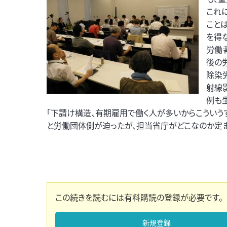
これ
こと
を得
労働
後の
除染
射線
例も
「下請け構造、有期雇用で働く人が多いからこういう
と労働団体側が迫ったが、担当省庁がどこなのか定ま
この続きを読むには有料購読の登録が必要です。
新規登録