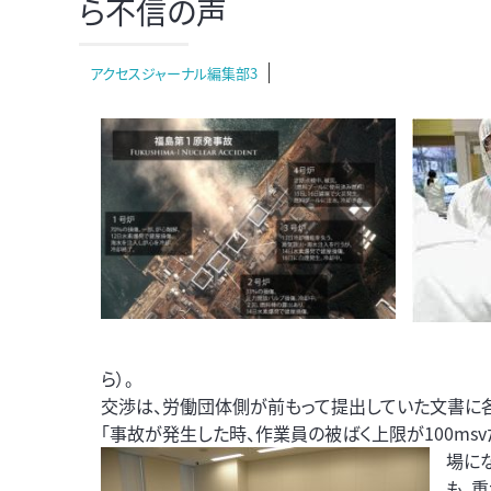
ら不信の声
アクセスジャーナル編集部3
ら）。
交渉は、労働団体側が前もって提出していた文書に
「事故が発生した時、作業員の被ばく上限が100m
場に
も、