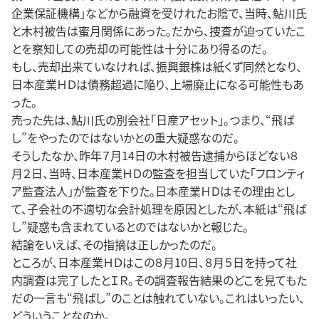
企業保証機構」などから融資を受けれたお陰で、当時、鮎川氏
と木村被告は蜜月関係にあった。だから、捜査が迫っていたこ
とを察知しての売却の可能性は十分にあり得るのだ。
もし、売却出来ていなければ、振興銀株は紙くず同然となり、
日本産業ＨＤは債務超過に陥り、上場廃止になる可能性もあ
った。
売った先は、鮎川氏の別会社「日産アセット」。つまり、“飛ば
し”をやったのではないかとの重大疑惑なのだ。
そうしたなか、昨年７月14日の木村被告逮捕からほどない８
月２日、当時、日本産業ＨＤの監査を担当していた「フロンティ
ア監査法人」が監査を下りた。日本産業ＨＤはその理由とし
て、子会社の不適切な会計処理を原因としたが、本紙は“飛ば
し”疑惑も含まれているとのではないかと報じた。
結論をいえば、その指摘は正しかったのだ。
ところが、日本産業ＨＤはこの８月10日、８月５日を持って社
内調査は完了したとＩＲ。その調査報告結果のどこを見てもた
だの一言も“飛ばし”のことは触れていない。これはいったい、
どういうことなのか。