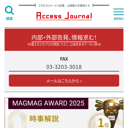
アクセスジャーナル記者 山岡俊介の取材メモ
検索
MENU
内部・外部告発、情報求む！
（弁護士などのプロが調査。ただし、公益性あるケースに限る）
FAX
03-3203-3018
メールはこちらから »