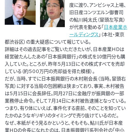
度に渡り、アンビシャス上場、
旧日産コンツエルン御曹司
の鮎川純太氏（冒頭左写真）
が代表を勤める「
日本産業ホ
ールディングス
」（本社・東京
都渋谷区）の重大疑惑について報じている。
詳細はその過去記事をご覧いただきたいが、日本産業ＨＤは
経営破たんしたあの「日本振興銀行」の株式を10億円分も購
入していた。ところが、昨年５月13日にその株式すべてを売却
している（約５００万円の売却益を得た模様）。
だが、当時、すでに日本振興銀行の木村剛会長（当時。冒頭右
写真）に対する当局の包囲網は狭まっており、事実、木村被告
は５月15日に会長辞任。同月27日に金融庁が振興銀の一部
業務停止命令。そして７月14日に木村被告逮捕となっている。
つまり、有り体にいえば、事件化する直前、そのことを知ってい
たかのようなギリギリのタイミングで売り抜けているのだ。
なぜ、本紙がそう見るかというと、そもそも、鮎川氏が日本産
業ＨＤの会長になれたのは、日本振興銀行系列会社の「中小