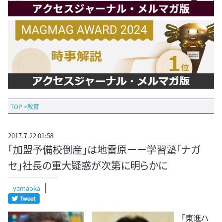
TOP
>
教育
2017.7.22 01:58
「加盟予備校倒産」は地雷原ーー学習塾「ナガ
セ」社長の重大疑惑が次第に明らかに
yamaoka
「東進ハ