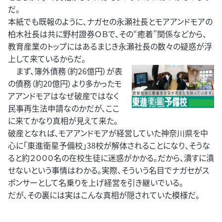
だ。
本紙でも既報のように、ナガセの永瀬社長とモアアンドモアの
柏木社長は共に野村證券ＯＢで、その“癒着”関係などから、
教育産業のトップにはあるまじき永瀬社長の数々の疑惑が浮
上して来ているからだ。
まず、簿外債務（約26億円）が表
の債務（約20億円）より多かったモ
アアンドモアはなぜ破産ではなく
民事再生法申請なのかだが、ここ
に来てかなり真相が見えて来た。
破産となれば、モアアンドモアが経営していた神奈川県を中
心に「東進衛星予備校」38校が解体されることになり、そうな
ると約２０００名の在校生徒に迷惑がかかる。だから、潰すに潰
せないという事情はわかる。実際、そういう名目でナガセがス
ポンサーとして名乗りを上げ経営を引き継いでいる。
だが、その裏には実はこんな真相が隠されていた模様だ。