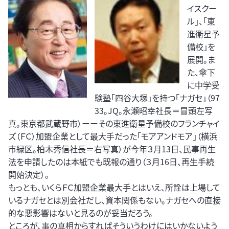
イスクー
ル」、「東
進衛星予
備校」を
展開。ま
た、傘下
に中学受
験塾「四谷大塚」を持つ「ナガセ」（97
33。JQ。永瀬昭幸社長＝冒頭左写
真。東京都武蔵野市）ーーその東進衛星予備校のフランチャイ
ズ（ＦＣ）加盟企業として最大手だった「モアアンドモア」（横浜
市緑区。柏木秀信社長＝右写真）が今年３月13日、民事再生
法を申請したのは本紙でも既報の通り（３月16日、再生手続
開始決定）。
もっとも、いくらＦＣ加盟企業最大手とはいえ、所詮は上場して
いるナガセとは別会社だし、資本関係もない。ナガセへの直接
的な悪影響はないと見るのが妥当だろう。
ところが、事の真相からすればそういうわけにはいかないよう