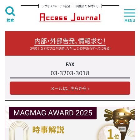
アクセスジャーナル記者 山岡俊介の取材メモ
検索
MENU
内部・外部告発、情報求む！
（弁護士などのプロが調査。ただし、公益性あるケースに限る）
FAX
03-3203-3018
メールはこちらから »