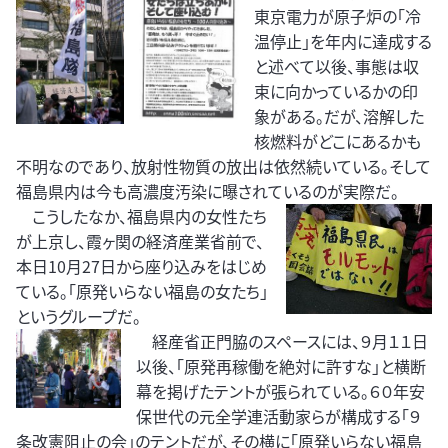
東京電力が原子炉の「冷
温停止」を年内に達成する
と述べて以後、事態は収
束に向かっているかの印
象がある。だが、溶解した
核燃料がどこにあるかも
不明なのであり、放射性物質の放出は依然続いている。そして
福島県内は今も高濃度汚染に曝されているのが実際だ。
こうしたなか、福島県内の女性たち
が上京し、霞ヶ関の経済産業省前で、
本日10月27日から座り込みをはじめ
ている。「原発いらない福島の女たち」
というグループだ。
経産省正門脇のスペースには、９月１１日
以後、「原発再稼働を絶対に許すな」と横断
幕を掲げたテントが張られている。６０年安
保世代の元全学連活動家らが構成する「９
条改憲阻止の会」のテントだが、その横に「原発いらない福島