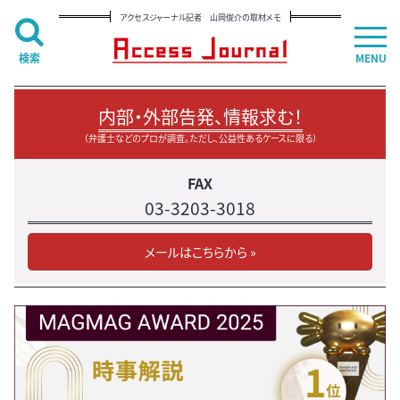
アクセスジャーナル記者 山岡俊介の取材メモ
検索
MENU
内部・外部告発、情報求む！
（弁護士などのプロが調査。ただし、公益性あるケースに限る）
FAX
03-3203-3018
メールはこちらから »