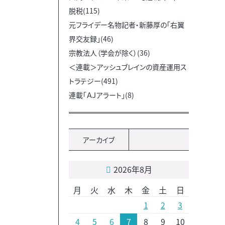
脱税(115)
元フライデー名物記者・新藤厚の「右翼
界交友録」(46)
宗教法人（学会が除く）(36)
＜連載＞アッシュブレインの資産運用ス
トラテジー(491)
連載「ＡＪアラート」(8)
アーカイブ
2026年8月
月
火
水
木
金
土
日
1
2
3
4
5
6
7
8
9
10