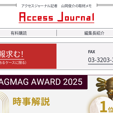
アクセスジャーナル記者 山岡俊介の取材メモ
有料購読
編集長紹介
報求む！
FAX
03-3203-
あるケースに限る）