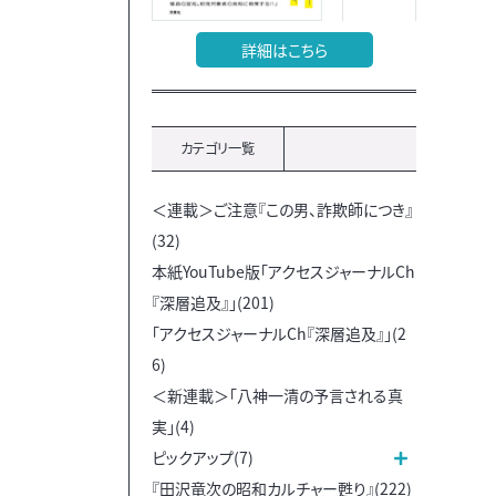
詳細はこちら
カテゴリ一覧
＜連載＞ご注意『この男、詐欺師につき』
(32)
本紙YouTube版「アクセスジャーナルCh
『深層追及』」(201)
「アクセスジャーナルCh『深層追及』」(2
6)
＜新連載＞「八神一清の予言される真
実」(4)
ピックアップ(7)
『田沢竜次の昭和カルチャー甦り』(222)