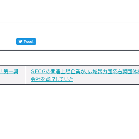
）「第一興
ＳＦＣＧの関連上場企業が、広域暴力団系右翼団体
会社を買収していた