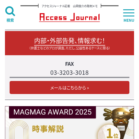
アクセスジャーナル記者 山岡俊介の取材メモ
検索
MENU
内部・外部告発、情報求む！
（弁護士などのプロが調査。ただし、公益性あるケースに限る）
FAX
03-3203-3018
メールはこちらから »