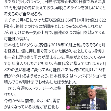
まであと少しのライン）、日経平均株価も200日線である21,9
12円を指呼の先に捉えており、早晩このラインを試しにいくと
考えるのが自然だろう。
まずは、3月4日につけた戻り高値21,860円（※引け値21,822
円）を、終値でつけるのが順序としては先なのかもしれない
が、週明けにも一気の上昇で、前述の２つの節目を越えてくる
可能性が高い。
日本株もＮＹダウも、高値は2018年10月上旬。そろそろ6ヵ月
を経過し、仮に押し目で買っていた筋がいたとしても、損切り
も一巡し戻り売り圧力が弱まるころ。需給がよくなっている中
で新年度入りしたこともあり、売買代金が増えてくれば、6ヵ月
ぶりの強い相場に変化する可能性がある。逆に週明けから株
価がヘタれるようだったら、日本株取引はヘッジポジションを
積んでＧＷ明けまでお休みしたほうがよい。
さて、今週のストラテジーへと移
りたい。
今週からは、前述したように、需給
がよくなっている状況が顕在化し