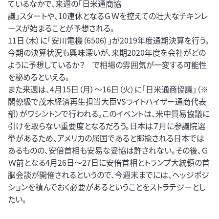
ているなかで、来週の「日米通商協
議」スタートや、10連休となるＧＷを控えての壮大なチキンレ
ースが始まることが予想される。
11日（木）に「安川電機（6506）」が2019年度通期決算を行う。
今期の決算状況も興味深いが、来期2020年度を会社がどの
ように予想しているか？ で相場の雰囲気が一変する可能性
を秘めるといえる。
また来週は、4月15日（月）～16日（火）に「日米通商協議」（※
閣僚級で茂木経済再生担当大臣VSライトハイザー通商代表
部）がワシントンで行われる。このイベントは、米中貿易協議に
引けを取らない重要度となるだろう。日本は７月に参議院選
挙があるため、アメリカの属国であると揶揄される日本では
あるものの、安倍首相も安易な妥協は許されない。その後、Ｇ
Ｗ前となる4月26日～27日に安倍首相とトランプ大統領の首
脳会談が開催されるというので、今週末までには、ヘッジポジ
ションを積んでおく必要があるということをストラテジーとし
たい。