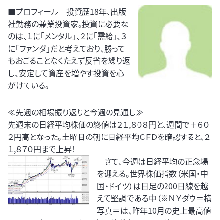
■プロフィール 投資歴18年、出版
社勤務の兼業投資家。投資に必要な
のは、１に「メンタル」、２に「需給」、３
に「ファンダ」だと考えており、勝って
もおごることなくたえず反省を繰り返
し、安定して資産を増やす投資を心
がけている。
≪先週の相場振り返りと今週の見通し≫
先週末の日経平均株価の終値は２１,８０８円と、週間で＋６０
２円高となった。土曜日の朝に日経平均ＣＦＤを確認すると、２
１,８７０円まで上昇！
さて、今週は日経平均の正念場
を迎える。世界株価指数（米国・中
国・ドイツ）は日足の200日線を越
えて堅調である中（※ＮＹダウ＝横
写真＝は、昨年10月の史上最高値