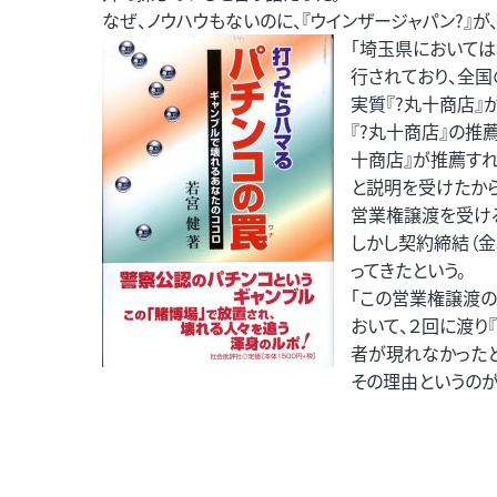
なぜ、ノウハウもないのに、『ウインザージャパン?』が
「埼玉県において
行されており、全
実質『?丸十商店』
『?丸十商店』の推
十商店』が推薦すれ
と説明を受けたから
営業権譲渡を受ける
しかし契約締結（金
ってきたという。
「この営業権譲渡の
おいて、２回に渡り
者が現れなかったと
その理由というのが