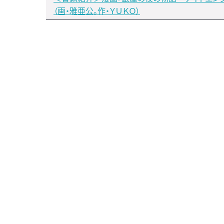
（画・雅亜公。作・ＹＵＫＯ）