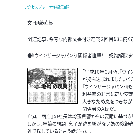
アクセスジャーナル編集部2
文・伊藤直樹
関連記事、希有な内部文書付き連載２回目にに続く
●『ウインザージャパン?』関係者直撃！ 契約解除
「平成16年６月頃、『
が持ち込まれました。パ
『ウインザージャパン?
利益率の非常に高い安定
大きなため息をつきながら
関係者のＡ氏だ。
『?丸十商店』の社長は埼玉県警からの要請に基づき
しかし、年齢の問題、息子が跡を継がない為の後継者
外で探していると言う話だった。