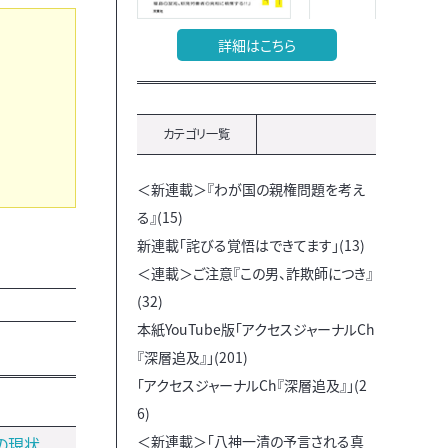
詳細はこちら
カテゴリ一覧
＜新連載＞『わが国の親権問題を考え
る』(15)
新連載「詫びる覚悟はできてます」(13)
＜連載＞ご注意『この男、詐欺師につき』
(32)
本紙YouTube版「アクセスジャーナルCh
『深層追及』」(201)
「アクセスジャーナルCh『深層追及』」(2
6)
＜新連載＞「八神一清の予言される真
の現状