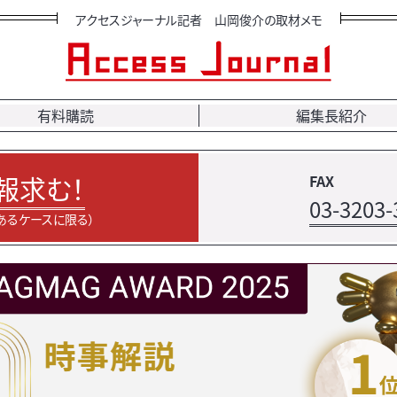
アクセスジャーナル記者 山岡俊介の取材メモ
有料購読
編集長紹介
報求む！
FAX
03-3203-
あるケースに限る）