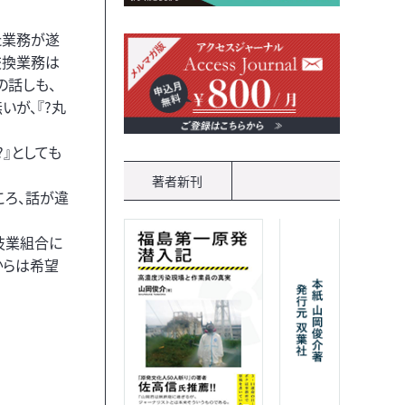
た業務が遂
交換業務は
の話しも、
いが、『?丸
』としても
著者新刊
ころ、話が違
技業組合に
からは希望