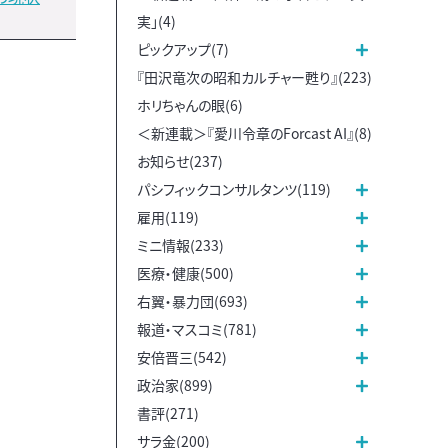
実」(4)
ピックアップ(7)
『田沢竜次の昭和カルチャー甦り』(223)
ホリちゃんの眼(6)
＜新連載＞『愛川令章のForcast AI』(8)
お知らせ(237)
パシフィックコンサルタンツ(119)
雇用(119)
ミニ情報(233)
医療・健康(500)
右翼・暴力団(693)
報道・マスコミ(781)
安倍晋三(542)
政治家(899)
書評(271)
サラ金(200)