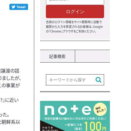
ログイン
会員のログイン情報をサイト閲覧時に自動で
履歴から入力を希望されるお客様は、Google
の『Chrome』ブラウザをご利用ください。
記事検索
権譲渡の話
ましたが、
この事業が
?』に近い
った。
北朝鮮系以