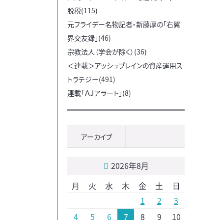
脱税(115)
元フライデー名物記者・新藤厚の「右翼
界交友録」(46)
宗教法人（学会が除く）(36)
＜連載＞アッシュブレインの資産運用ス
トラテジー(491)
連載「ＡＪアラート」(8)
アーカイブ
2026年8月
月
火
水
木
金
土
日
1
2
3
4
5
6
7
8
9
10