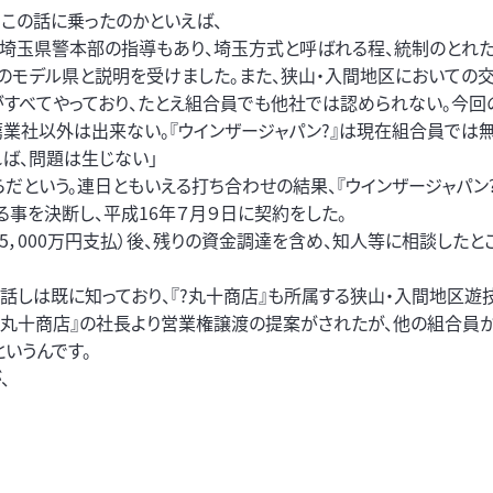
、この話に乗ったのかといえば、
は埼玉県警本部の指導もあり、埼玉方式と呼ばれる程、統制のとれ
国のモデル県と説明を受けました。また、狭山・入間地区においての
がすべてやっており、たとえ組合員でも他社では認められない。今回
薦業社以外は出来ない。『ウインザージャパン?』は現在組合員では無
ば、問題は生じない」
だという。連日ともいえる打ち合わせの結果、『ウインザージャパン?
事を決断し、平成16年７月９日に契約をした。
5，000万円支払）後、残りの資金調達を含め、知人等に相談したと
話しは既に知っており、『?丸十商店』も所属する狭山・入間地区遊
『丸十商店』の社長より営業権譲渡の提案がされたが、他の組合員
いうんです。
、