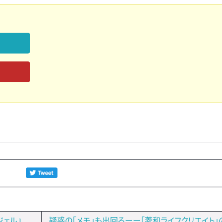
ェル』
疑惑の「メモ」も出回るーー「菱和ライフクリエイト」