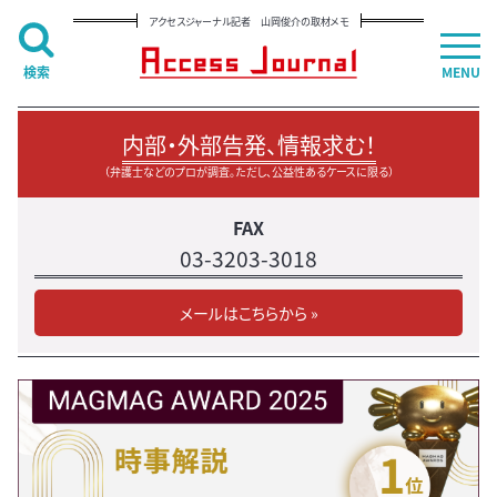
アクセスジャーナル記者 山岡俊介の取材メモ
検索
MENU
内部・外部告発、情報求む！
（弁護士などのプロが調査。ただし、公益性あるケースに限る）
FAX
03-3203-3018
メールはこちらから »