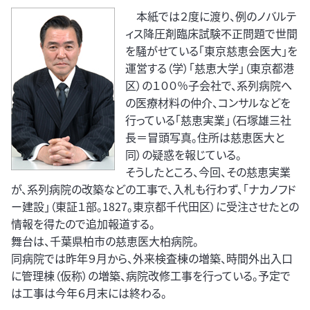
本紙では２度に渡り、例のノバルテ
ィス降圧剤臨床試験不正問題で世間
を騒がせている「東京慈恵会医大」を
運営する（学）「慈恵大学」（東京都港
区）の１００％子会社で、系列病院へ
の医療材料の仲介、コンサルなどを
行っている「慈恵実業」（石塚雄三社
長＝冒頭写真。住所は慈恵医大と
同）の疑惑を報じている。
そうしたところ、今回、その慈恵実業
が、系列病院の改築などの工事で、入札も行わず、「ナカノフド
ー建設」（東証１部。1827。東京都千代田区）に受注させたとの
情報を得たので追加報道する。
舞台は、千葉県柏市の慈恵医大柏病院。
同病院では昨年９月から、外来検査棟の増築、時間外出入口
に管理棟（仮称）の増築、病院改修工事を行っている。予定で
は工事は今年６月末には終わる。