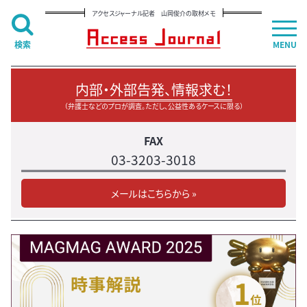
アクセスジャーナル記者 山岡俊介の取材メモ
検索
MENU
内部・外部告発、情報求む！
（弁護士などのプロが調査。ただし、公益性あるケースに限る）
FAX
03-3203-3018
メールはこちらから »