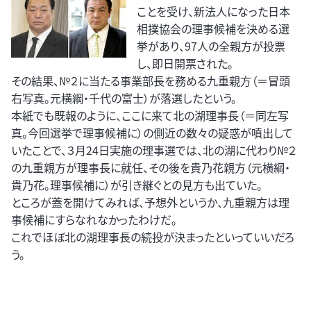
ことを受け、新法人になった日本
相撲協会の理事候補を決める選
挙があり、97人の全親方が投票
し、即日開票された。
その結果、№２に当たる事業部長を務める九重親方（＝冒頭
右写真。元横綱・千代の富士）が落選したという。
本紙でも既報のように、ここに来て北の湖理事長（＝同左写
真。今回選挙で理事候補に）の側近の数々の疑惑が噴出して
いたことで、３月24日実施の理事選では、北の湖に代わり№２
の九重親方が理事長に就任、その後を貴乃花親方（元横綱・
貴乃花。理事候補に）が引き継ぐとの見方も出ていた。
ところが蓋を開けてみれば、予想外というか、九重親方は理
事候補にすらなれなかったわけだ。
これでほぼ北の湖理事長の続投が決まったといっていいだろ
う。