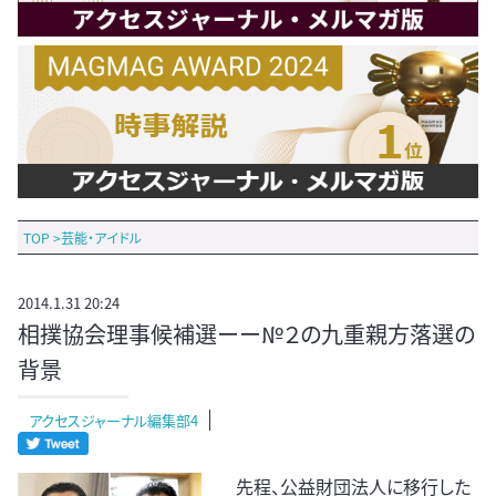
TOP
>
芸能・アイドル
2014.1.31 20:24
相撲協会理事候補選ーー№２の九重親方落選の
背景
アクセスジャーナル編集部4
先程、公益財団法人に移行した