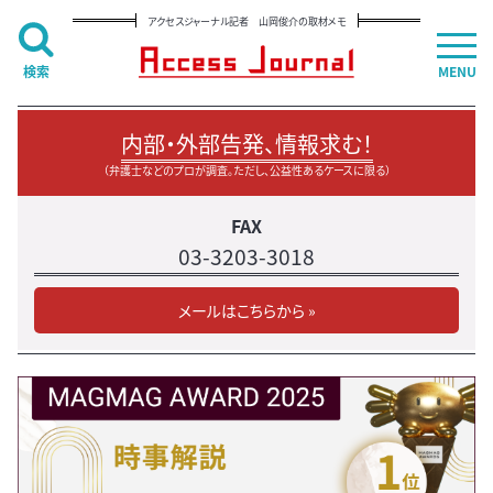
アクセスジャーナル記者 山岡俊介の取材メモ
検索
MENU
内部・外部告発、情報求む！
（弁護士などのプロが調査。ただし、公益性あるケースに限る）
FAX
03-3203-3018
メールはこちらから »