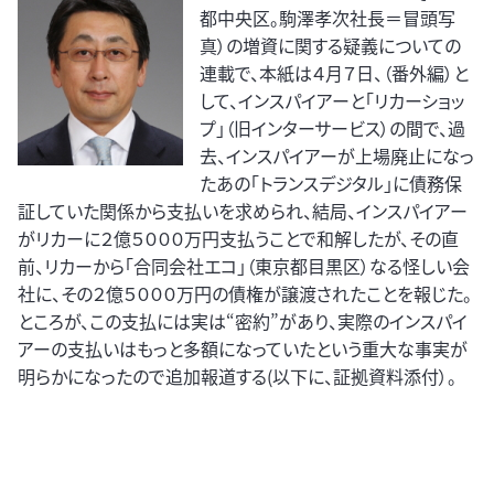
都中央区。駒澤孝次社長＝冒頭写
真）の増資に関する疑義についての
連載で、本紙は４月７日、（番外編）と
して、インスパイアーと「リカーショッ
プ」（旧インターサービス）の間で、過
去、インスパイアーが上場廃止になっ
たあの「トランスデジタル」に債務保
証していた関係から支払いを求められ、結局、インスパイアー
がリカーに２億５０００万円支払うことで和解したが、その直
前、リカーから「合同会社エコ」（東京都目黒区）なる怪しい会
社に、その２億５０００万円の債権が譲渡されたことを報じた。
ところが、この支払には実は“密約”があり、実際のインスパイ
アーの支払いはもっと多額になっていたという重大な事実が
明らかになったので追加報道する(以下に、証拠資料添付）。