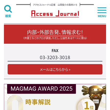
アクセスジャーナル記者 山岡俊介の取材メモ
検索
MENU
内部・外部告発、情報求む！
（弁護士などのプロが調査。ただし、公益性あるケースに限る）
FAX
03-3203-3018
メールはこちらから »