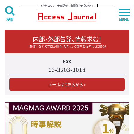
アクセスジャーナル記者 山岡俊介の取材メモ
検索
MENU
内部・外部告発、情報求む！
（弁護士などのプロが調査。ただし、公益性あるケースに限る）
FAX
03-3203-3018
メールはこちらから »