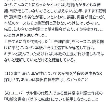
なぜ、こんなことになったかといえば、裁判所がまともな審
議、判断をしていないからとしか思えない。近年、ますます裁判
所（裁判官）の劣化が著しいといわれ、誤審、再審が目立つが、
本紙のケースもその典型例と思わないわけにはいかない。
先日、知り合いの弁護士と話す機会があり、そう指摘され、こ
の緊急連載を思い立った。
上告するに当たり提出した「上告理由書」をベースに、読者向
けに平易に、なぜ、本紙がそう主張するか解説して行く。
キチンと読んでいただければ、本紙の主張が負け惜しみでは
ないと理解していただけると確信している。
（１）２審判決が、真実性についての証拠を特段の理由もなく
採用せず，あるいは提出自体を許可しなかったこと
（Ａ）ユニバーサル側の代理人である荒井裕樹弁護士作成の
「和解文書案」（以下に転載）について採用しなかったこと