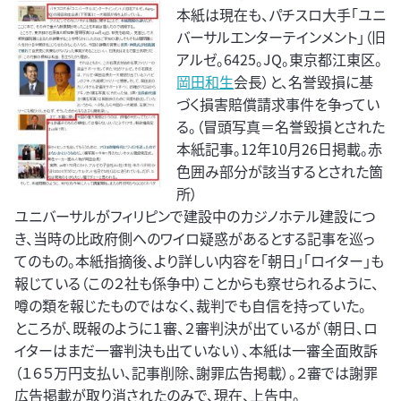
本紙は現在も、パチスロ大手「ユニ
バーサルエンターテインメント」（旧
アルゼ。6425。JQ。東京都江東区。
岡田和生
会長）と、名誉毀損に基
づく損害賠償請求事件を争ってい
る。（冒頭写真＝名誉毀損とされた
本紙記事。12年10月26日掲載。赤
色囲み部分が該当するとされた箇
所）
ユニバーサルがフィリピンで建設中のカジノホテル建設につ
き、当時の比政府側へのワイロ疑惑があるとする記事を巡っ
てのもの。本紙指摘後、より詳しい内容を「朝日」「ロイター」も
報じている（この２社も係争中）ことからも察せられるように、
噂の類を報じたものではなく、裁判でも自信を持っていた。
ところが、既報のように１審、２審判決が出ているが（朝日、ロ
イターはまだ一審判決も出ていない）、本紙は一審全面敗訴
（１６５万円支払い、記事削除、謝罪広告掲載）。２審では謝罪
広告掲載が取り消されたのみで、現在、上告中。