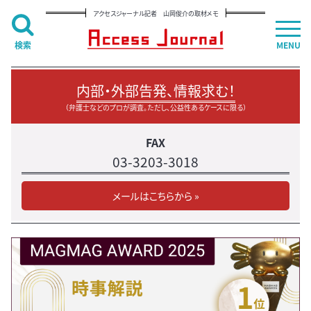
アクセスジャーナル記者 山岡俊介の取材メモ
検索
MENU
内部・外部告発、情報求む！
（弁護士などのプロが調査。ただし、公益性あるケースに限る）
FAX
03-3203-3018
メールはこちらから »