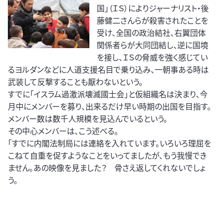
国」（ＩＳ）によりジャーナリスト・後
藤健二さんらが殺害されたことを
受け、全国の政治結社、右翼団体
関係者らが大同団結し、逆に国境
を接し、ＩＳの脅威を強く感じてい
るヨルダンなどに人道支援名目で乗り込み、一朝事ある時は
武装して反撃することも厭わないという。
すでに「イスラム過激派壊滅國士会」と仮組織名は決まり、今
月中にメンバーを募り、出来るだけ早い時期の出国を目指す。
メンバー数は数千人規模を見込んでいるという。
その中心メンバーは、こう述べる。
「すでに内閣法制局には連絡を入れています。いろいろ理屈を
こねて自重を促すようなことをいってましたが、もう我慢でき
ません。あの映像を見ました？ 骨さえ返してくれないでしょ
う。