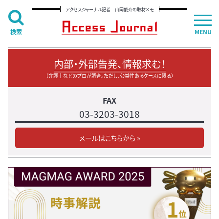
アクセスジャーナル記者 山岡俊介の取材メモ
検索
MENU
内部・外部告発、情報求む！
（弁護士などのプロが調査。ただし、公益性あるケースに限る）
FAX
03-3203-3018
メールはこちらから »