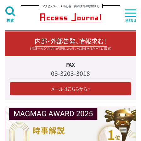
アクセスジャーナル記者 山岡俊介の取材メモ
検索
MENU
内部・外部告発、情報求む！
（弁護士などのプロが調査。ただし、公益性あるケースに限る）
FAX
03-3203-3018
メールはこちらから »