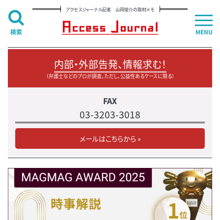
アクセスジャーナル記者 山岡俊介の取材メモ
検索
MENU
内部・外部告発、情報求む！
（弁護士などのプロが調査。ただし、公益性あるケースに限る）
FAX
03-3203-3018
メールはこちらから »