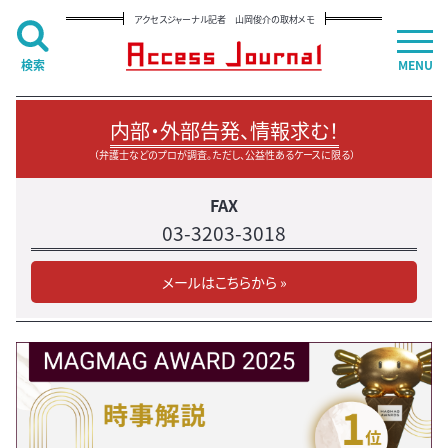
アクセスジャーナル記者 山岡俊介の取材メモ
検索
MENU
内部・外部告発、情報求む！
（弁護士などのプロが調査。ただし、公益性あるケースに限る）
FAX
03-3203-3018
メールはこちらから »