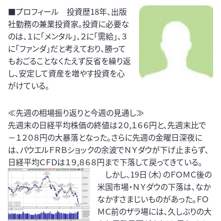
■プロフィール 投資歴18年、出版
社勤務の兼業投資家。投資に必要な
のは、１に「メンタル」、２に「需給」、３
に「ファンダ」だと考えており、勝って
もおごることなくたえず反省を繰り返
し、安定して資産を増やす投資を心
がけている。
≪先週の相場振り返りと今週の見通し≫
先週末の日経平均株価の終値は２０,１６６円と、先週末比で
－１２０８円の大暴落となった。さらに先週の金曜日深夜に
は、パウエルＦＲＢショックの余波でＮＹダウが下げ止まらず、
日経平均ＣＦＤは１９,８６８円まで下落して戻ってきている。
しかし、19日（木）のＦＯＭＣ後の
米国市場・ＮＹダウの下落は、なか
なかすさまじいものがあった。ＦＯ
ＭＣ前のザラ場には、久しぶりの大