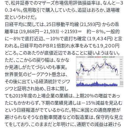
で、松井証券でのマザーズ市場信用評価損益率は、なんと－３
０.３４％。信用取引で購入していたら、追証はおろか、退場確
定というわけだ。
日経平均に関しては、25日移動平均線（21,593円）からの乖
離率は（19,868円－21,593）÷21593＝ 約－８％。一般的
に－8％で底打近辺、－10％で底打ち確定（１９,４３４円）と言
われる。日経平均のＰＢＲ１倍割れ水準をみても１９,２００円
どころ。このあたりが底値近辺であることに疑いようはない。
ただ、ここからの戻り幅は、なかな
か見通しがたてづらいのも事実。
世界景気のピークアウト懸念は、
その後に出ている経済統計でジワ
ジワと証明され始め、日本に関し
ても2019年度の上場企業の業績は、上期20％の増益であっ
たにもかかわらず、下期の業績見通しは－15％減益を見込む
という日経報道がでているからだ。特に米国との通商摩擦が
避けられなそうな自動車関連などの製造業は、保守的な見立
てをしており、このままだと年明けに、通期での減益は避けら