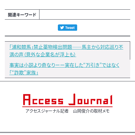
関連キーワード
「浦和競馬」禁止薬物検出問題――馬主から対応巡り不
満の声（意外な企業名が浮上も）
事実は小説より奇なりーー実在した“万引き”ではなく
「“詐欺”家族」
アクセスジャーナル記者 山岡俊介の取材メモ