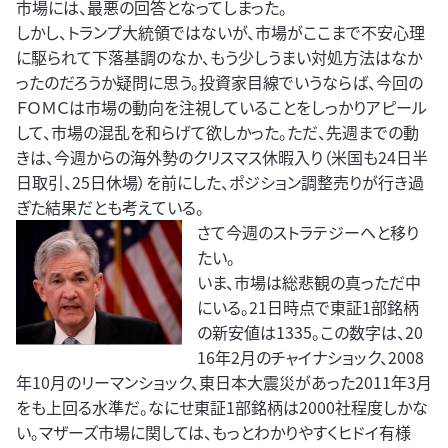
市場には、最悪の回答となってしまった。
しかし、トランプ大統領ではないが、市場がここまで不安心理
に駆られて下落基調のなか、もう少しうまい対処方法はなか
ったのだろうか疑問に思う。投資家目線でいうならば、今回の
ＦＯＭＣは市場の動向を注視していることをしっかりアピール
して、市場の混乱を和らげて欲しかった。ただ、先週までの動
きは、今週からの海外勢のクリスマス休暇入り（米国も24日半
日取引、25日休場）を前にした、ポジション調整売りが行き過
ぎた結果だとも考えている。
さて今週のストラテジーヘと移り
たい。
いま、市場は総悲観の真っただ中
にいる。21日時点で東証1部銘柄
の新安値は1335。この数字は、20
16年2月のチャイナショック、2008
年10月のリーマンショック、東日本大震災があった2011年3月
をも上回る水準だ。なにせ東証1部銘柄は2000社程度しかな
い。マザーズ市場に関しては、もっとわかりやすくヒドイ有様