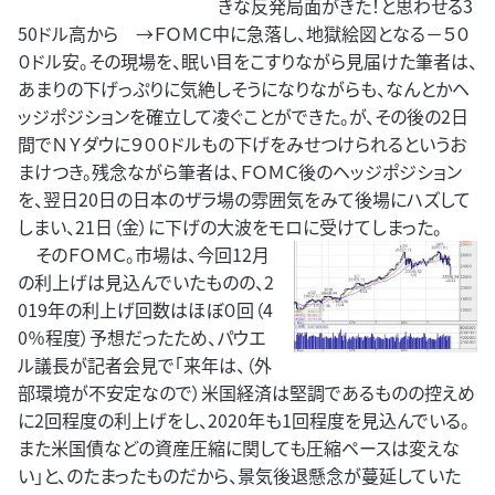
きな反発局面がきた！と思わせる3
50ドル高から →ＦＯＭＣ中に急落し、地獄絵図となる－５０
０ドル安。その現場を、眠い目をこすりながら見届けた筆者は、
あまりの下げっぷりに気絶しそうになりながらも、なんとかヘ
ッジポジションを確立して凌ぐことができた。が、その後の2日
間でＮＹダウに９００ドルもの下げをみせつけられるというお
まけつき。残念ながら筆者は、ＦＯＭＣ後のヘッジポジション
を、翌日20日の日本のザラ場の雰囲気をみて後場にハズして
しまい、21日（金）に下げの大波をモロに受けてしまった。
そのＦＯＭＣ。市場は、今回12月
の利上げは見込んでいたものの、2
019年の利上げ回数はほぼ０回（4
0％程度）予想だったため、パウエ
ル議長が記者会見で「来年は、（外
部環境が不安定なので）米国経済は堅調であるものの控えめ
に2回程度の利上げをし、2020年も1回程度を見込んでいる。
また米国債などの資産圧縮に関しても圧縮ペースは変えな
い」と、のたまったものだから、景気後退懸念が蔓延していた