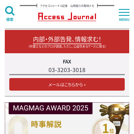
アクセスジャーナル記者 山岡俊介の取材メモ
検索
MENU
内部・外部告発、情報求む！
（弁護士などのプロが調査。ただし、公益性あるケースに限る）
FAX
03-3203-3018
メールはこちらから »