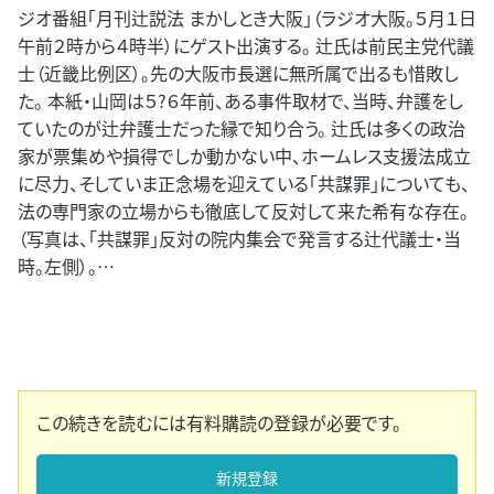
ジオ番組「月刊辻説法 まかしとき大阪」（ラジオ大阪。５月１日
午前２時から４時半）にゲスト出演する。 辻氏は前民主党代議
士（近畿比例区）。先の大阪市長選に無所属で出るも惜敗し
た。 本紙・山岡は５?６年前、ある事件取材で、当時、弁護をし
ていたのが辻弁護士だった縁で知り合う。 辻氏は多くの政治
家が票集めや損得でしか動かない中、ホームレス支援法成立
に尽力、そしていま正念場を迎えている「共謀罪」についても、
法の専門家の立場からも徹底して反対して来た希有な存在。
（写真は、「共謀罪」反対の院内集会で発言する辻代議士・当
時。左側）。…
この続きを読むには有料購読の登録が必要です。
新規登録