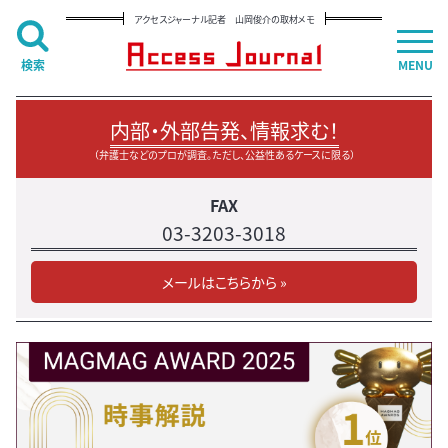
アクセスジャーナル記者 山岡俊介の取材メモ
検索
MENU
内部・外部告発、情報求む！
（弁護士などのプロが調査。ただし、公益性あるケースに限る）
FAX
03-3203-3018
メールはこちらから »