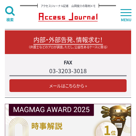
アクセスジャーナル記者 山岡俊介の取材メモ
検索
MENU
内部・外部告発、情報求む！
（弁護士などのプロが調査。ただし、公益性あるケースに限る）
FAX
03-3203-3018
メールはこちらから »