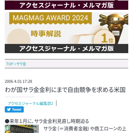
TOP
>
サラ金
2006.4.01 17:28
わが国サラ金金利にまで自由競争を求める米国
アクセスジャーナル編集部2
●来年１月に、サラ金金利見直し時期迫る
サラ金（＝消費者金融）や商工ローンの上