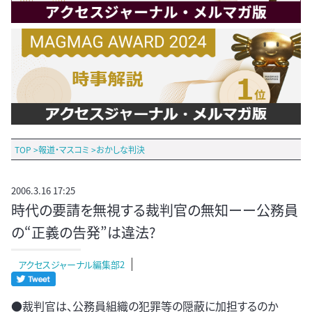
TOP
>
報道・マスコミ
>
おかしな判決
2006.3.16 17:25
時代の要請を無視する裁判官の無知ーー公務員
の“正義の告発”は違法?
アクセスジャーナル編集部2
●裁判官は、公務員組織の犯罪等の隠蔽に加担するのか