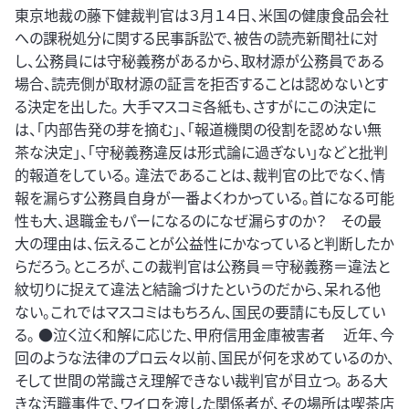
東京地裁の藤下健裁判官は３月１４日、米国の健康食品会社
への課税処分に関する民事訴訟で、被告の読売新聞社に対
し、公務員には守秘義務があるから、取材源が公務員である
場合、読売側が取材源の証言を拒否することは認めないとす
る決定を出した。 大手マスコミ各紙も、さすがにこの決定に
は、「内部告発の芽を摘む」、「報道機関の役割を認めない無
茶な決定」、「守秘義務違反は形式論に過ぎない」などと批判
的報道をしている。 違法であることは、裁判官の比でなく、情
報を漏らす公務員自身が一番よくわかっている。首になる可能
性も大、退職金もパーになるのになぜ漏らすのか？ その最
大の理由は、伝えることが公益性にかなっていると判断したか
らだろう。ところが、この裁判官は公務員＝守秘義務＝違法と
紋切りに捉えて違法と結論づけたというのだから、呆れる他
ない。これではマスコミはもちろん、国民の要請にも反してい
る。 ●泣く泣く和解に応じた、甲府信用金庫被害者 近年、今
回のような法律のプロ云々以前、国民が何を求めているのか、
そして世間の常識さえ理解できない裁判官が目立つ。 ある大
きな汚職事件で、ワイロを渡した関係者が、その場所は喫茶店