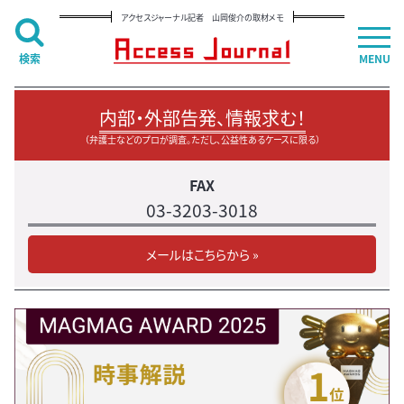
アクセスジャーナル記者 山岡俊介の取材メモ
検索
MENU
内部・外部告発、情報求む！
（弁護士などのプロが調査。ただし、公益性あるケースに限る）
FAX
03-3203-3018
メールはこちらから »