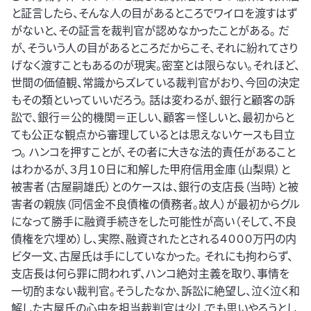
と証言したら、そんな人の目があるところでワイロを渡すはず
がないと、その証言を裁判官が認めなかったことがある。 だ
が、そういう人の目があるところだからこそ、それに紛れてさり
げなく渡すこともあるのが現実。密室とは限らない。それほど、
世間の価値観、常識からズレている裁判官がおり、今回の決定
もその類といっていいだろう。 話は変わるが、銀行と顧客の訴
訟で、銀行＝公的機関＝正しい、顧客＝怪しいと、最初からと
ても公正な観点から審理しているとは思えないケースも目立
つ。 ハンコを押すことが、その者に大きな法的責任があること
はわかるが、３月１０日に和解した甲府信用金庫（山梨県）と
被害者（古屋嗣雄氏）とのケースは、銀行の支店長（当時）と被
害者の親族（同信金不良債権の債務者。故人）が最初からグル
になって勝手に融資手続きをした可能性が高い（そして、不良
債権を穴埋め）し、実際、融資されたとされる４０００万円の内
ビタ一文、古屋氏は手にしていなかった。 それにも拘わらず、
支店長は何ら罪に問われず、ハンコ絶対主義を取り、事情を
一切酌まない裁判官。そうしたなか、訴訟に絶望し、泣く泣く和
解した古屋氏の心中を担当裁判官は少しでも思いやろうとし