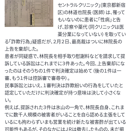
セントラルクリニック」(東京都新宿
区)の林道也院長（医師）は、罹って
もいないのに患者に｢性病」と告
げ、診察や薬代（同クリニックは医
薬分業になっていない）を取ってい
る「詐欺行為」疑惑だが、２月２日、最高裁はついに林院長の
上告を棄却した。
患者が同疑惑で、林院長を相手取り慰謝料などを請求して提
訴している訴訟はこれまでに３件あった。今回、上告棄却にな
ったのはそのうちの１件で判決確定は始めて（後の１件は一
審、もう１件は控訴審で審尋中）。
民事訴訟とはいえ、１審判決は詐欺紛いの行為をしていたと
認定していただけに判決確定が持つ意味は決して小さくな
い。
例えば、提訴された３件は氷山の一角で、林院長自身、これま
でに数千人規模の被害者がいることを自ら認める主張をして
いるにも拘わらずいまも営業を続け新たな被害酢が出ている
可能性もあるが、そのなかにはＪＲは撤去したものの、未だ掲