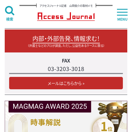
アクセスジャーナル記者 山岡俊介の取材メモ
検索
MENU
内部・外部告発、情報求む！
（弁護士などのプロが調査。ただし、公益性あるケースに限る）
FAX
03-3203-3018
メールはこちらから »