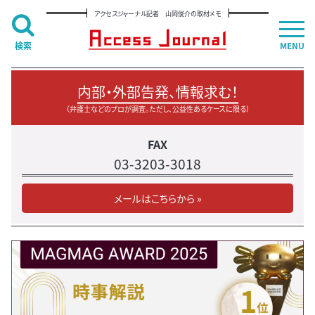
アクセスジャーナル記者 山岡俊介の取材メモ
検索
MENU
内部・外部告発、情報求む！
（弁護士などのプロが調査。ただし、公益性あるケースに限る）
FAX
03-3203-3018
メールはこちらから »