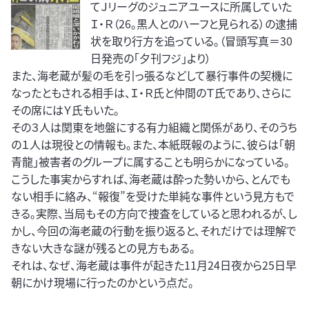
てＪリーグのジュニアユースに所属していた
Ｉ・Ｒ（26。黒人とのハーフと見られる）の逮捕
状を取り行方を追っている。（冒頭写真＝30
日発売の「夕刊フジ」より）
また、海老蔵が髪の毛を引っ張るなどして暴行事件の契機に
なったともされる相手は、Ｉ・Ｒ氏と仲間のＴ氏であり、さらに
その席にはＹ氏もいた。
その３人は関東を地盤にする有力組織と関係があり、そのうち
の１人は現役との情報も。また、本紙既報のように、彼らは「朝
青龍」被害者のグループに属することも明らかになっている。
こうした事実からすれば、海老蔵は酔った勢いから、とんでも
ない相手に絡み、“報復”を受けた単純な事件という見方もで
きる。実際、当局もその方向で捜査をしていると思われるが、し
かし、今回の海老蔵の行動を振り返ると、それだけでは理解で
きない大きな謎が残るとの見方もある。
それは、なぜ、海老蔵は事件が起きた11月24日夜から25日早
朝にかけ現場に行ったのかという点だ。