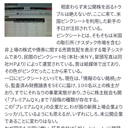
相変わらず未公開株を巡るトラ
ブルは絶えないが、ここに来て、米
国ピンクシートを利用した新手の
手口が注目されている。
ピンクシートとは、そもそもは米国
の取引所（ナスダック市場を含む）
非上場の株式や債券に関する売買気配を表示する電子システ
ムであり、民間のピンクシート社（本社・米ＮＹ。冒頭写真は同
社ＨＰより）によって運営されている。昔は紙媒体で出ており、
その色がピンクだったことから来ている。
一口にピンクシートといっても、現在は、「情報のない銘柄」か
ら、監査済み財務諸表をＳＥＣに届け、１００名以上の株主が
おり、すでにそれなりの事業実態があり、さらに株主総会も開
く「プレミアムＱＸ」まで７段階の種類が存在する。
この「プレミアムＱＸ」の企業だと、わが国の新興上場企業より
シッカリしているようにも思えるが、いずれにしろ、未公開企業
であることに変わりはない。