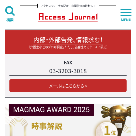
アクセスジャーナル記者 山岡俊介の取材メモ
検索
MENU
内部・外部告発、情報求む！
（弁護士などのプロが調査。ただし、公益性あるケースに限る）
FAX
03-3203-3018
メールはこちらから »