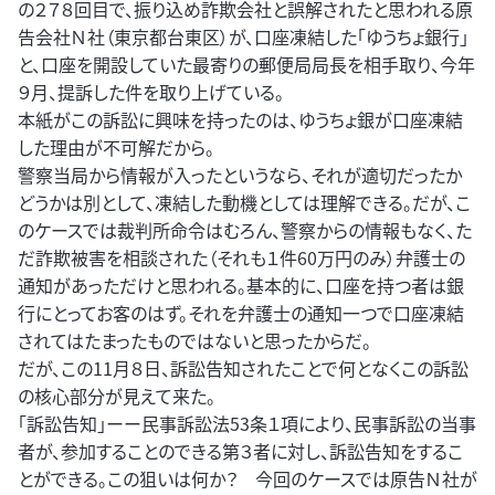
の２７８回目で、振り込め詐欺会社と誤解されたと思われる原
告会社Ｎ社（東京都台東区）が、口座凍結した「ゆうちょ銀行」
と、口座を開設していた最寄りの郵便局局長を相手取り、今年
９月、提訴した件を取り上げている。
本紙がこの訴訟に興味を持ったのは、ゆうちょ銀が口座凍結
した理由が不可解だから。
警察当局から情報が入ったというなら、それが適切だったか
どうかは別として、凍結した動機としては理解できる。だが、こ
のケースでは裁判所命令はむろん、警察からの情報もなく、た
だ詐欺被害を相談された（それも１件60万円のみ）弁護士の
通知があっただけと思われる。基本的に、口座を持つ者は銀
行にとってお客のはず。それを弁護士の通知一つで口座凍結
されてはたまったものではないと思ったからだ。
だが、この11月８日、訴訟告知されたことで何となくこの訴訟
の核心部分が見えて来た。
「訴訟告知」ーー民事訴訟法53条１項により、民事訴訟の当事
者が、参加することのできる第３者に対し、訴訟告知をするこ
とができる。この狙いは何か？ 今回のケースでは原告Ｎ社が