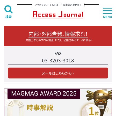
アクセスジャーナル記者 山岡俊介の取材メモ
検索
MENU
内部・外部告発、情報求む！
（弁護士などのプロが調査。ただし、公益性あるケースに限る）
FAX
03-3203-3018
メールはこちらから »