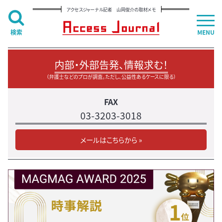
アクセスジャーナル記者 山岡俊介の取材メモ
検索
MENU
内部・外部告発、情報求む！
（弁護士などのプロが調査。ただし、公益性あるケースに限る）
FAX
03-3203-3018
メールはこちらから »