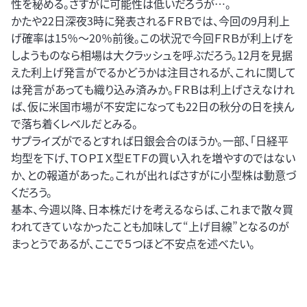
性を秘める。さすがに可能性は低いだろうが…。
かたや22日深夜3時に発表されるＦＲＢでは、今回の9月利上
げ確率は15％～20％前後。この状況で今回ＦＲＢが利上げを
しようものなら相場は大クラッシュを呼ぶだろう。12月を見据
えた利上げ発言がでるかどうかは注目されるが、これに関して
は発言があっても織り込み済みか。ＦＲＢは利上げさえなけれ
ば、仮に米国市場が不安定になっても22日の秋分の日を挟ん
で落ち着くレベルだとみる。
サプライズがでるとすれば日銀会合のほうか。一部、「日経平
均型を下げ、ＴＯＰＩＸ型ＥＴＦの買い入れを増やすのではない
か、との報道があった。これが出ればさすがに小型株は動意づ
くだろう。
基本、今週以降、日本株だけを考えるならば、これまで散々買
われてきていなかったことも加味して“上げ目線”となるのが
まっとうであるが、ここで５つほど不安点を述べたい。