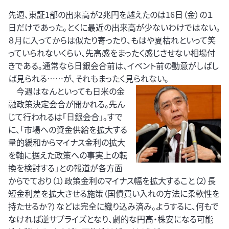
先週、東証1部の出来高が2兆円を越えたのは16日（金）の１
日だけであった。とくに最近の出来高が少ないわけではない。
８月に入ってからは似たり寄ったり、もはや夏枯れといって笑
っていられないくらい、先高感をまったく感じさせない相場付
きである。通常なら日銀会合前は、イベント前の動意がしばし
ば見られる……が、それもまったく見られない。
今週はなんといっても日米の金
融政策決定会合が開かれる。先ん
じて行われるは「日銀会合」。すで
に、「市場への資金供給を拡大する
量的緩和からマイナス金利の拡大
を軸に据えた政策への事実上の転
換を検討する」との報道が各方面
からでており（1）政策金利のマイナス幅を拡大すること（2）長
短金利差を拡大させる施策（国債買い入れの方法に柔軟性を
持たせるか？）などは完全に織り込み済み。ようするに、何もで
なければ逆サプライズとなり、劇的な円高・株安になる可能