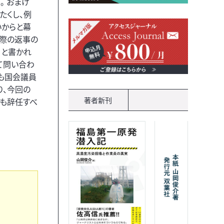
。 おまけ
たくし、例
いからと幕
た際の返事の
」と書かれ
て問い合わ
も国会議員
り、今回の
著者新刊
員も辞任すべ