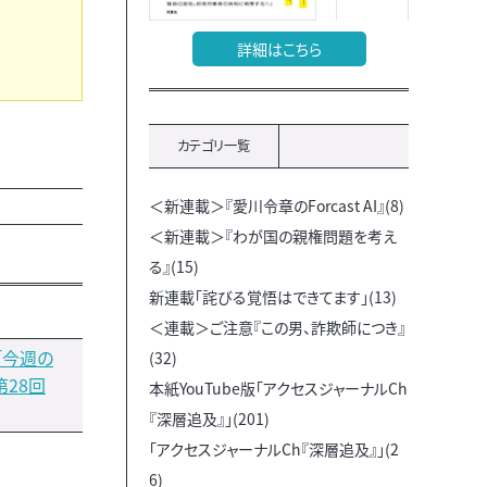
詳細はこちら
カテゴリ一覧
＜新連載＞『愛川令章のForcast AI』(8)
＜新連載＞『わが国の親権問題を考え
る』(15)
新連載「詫びる覚悟はできてます」(13)
＜連載＞ご注意『この男、詐欺師につき』
「今週の
(32)
第28回
本紙YouTube版「アクセスジャーナルCh
『深層追及』」(201)
「アクセスジャーナルCh『深層追及』」(2
6)