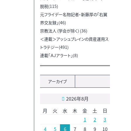
脱税(115)
元フライデー名物記者・新藤厚の「右翼
界交友録」(46)
宗教法人（学会が除く）(36)
＜連載＞アッシュブレインの資産運用ス
トラテジー(491)
連載「ＡＪアラート」(8)
アーカイブ
2026年8月
月
火
水
木
金
土
日
1
2
3
4
5
6
7
8
9
10