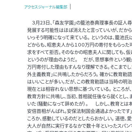
アクセスジャーナル編集部
３月23日、「森友学園」の籠池泰典理事長の証人
発展する可能性はほぼ消えたと言っていいが、だか
いっそう明確になって来ている。 というのは、籠池
どからも、昭恵夫人から１００万円の寄付をもらった
求をすべて拒否。そのなかの昭恵夫人に関しても、仮
というのが理由のようだ。 だが、思想事件という観
万円寄付した理由もすんなり理解できる。そこまでし
外主義教育」に共鳴したからだろう。 確かに教育勅
はいいことが多い。だが、この教育勅語は当時の明治
現在とは相容れない思想に基づいている。 ところが
教育方針に共鳴し、当初、首相就任後なら就くとし
いた（騒動になって辞めたが）。 しかし、教育とは
安倍首相がんばれ。安保法制国会通過よかったです
ころか、感動しているのだとしたらおかしい。 道徳、
大人が自然に実行するなかで数十年といったスパンで