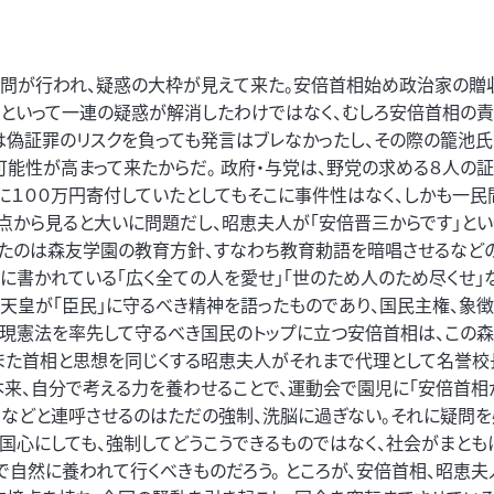
尋問が行われ、疑惑の大枠が見えて来た。安倍首相始め政治家の贈
らといって一連の疑惑が解消したわけではなく、むしろ安倍首相の
氏は偽証罪のリスクを負っても発言はブレなかったし、その際の籠池
可能性が高まって来たからだ。 政府・与党は、野党の求める８人の
に１００万円寄付していたとしてもそこに事件性はなく、しかも一民
点から見ると大いに問題だし、昭恵夫人が「安倍晋三からです」とい
たのは森友学園の教育方針、すなわち教育勅語を暗唱させるなどの
語に書かれている「広く全ての人を愛せ」「世のため人のため尽くせ」
天皇が「臣民」に守るべき精神を語ったものであり、国民主権、象
、現憲法を率先して守るべき国民のトップに立つ安倍首相は、この
、また首相と思想を同じくする昭恵夫人がそれまで代理として名誉校
本来、自分で考える力を養わせることで、運動会で園児に「安倍首相
」などと連呼させるのはただの強制、洗脳に過ぎない。それに疑問を
愛国心にしても、強制してどうこうできるものではなく、社会がまとも
自然に養われて行くべきものだろう。 ところが、安倍首相、昭恵夫