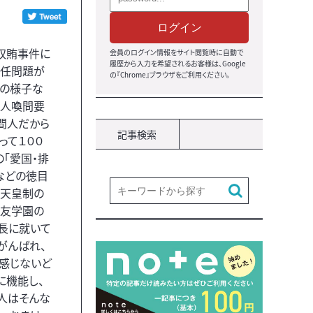
ログイン
収賄事件に
会員のログイン情報をサイト閲覧時に自動で
履歴から入力を希望されるお客様は、Google
責任問題が
の『Chrome』ブラウザをご利用ください。
氏の様子な
証人喚問要
間人だから
記事検索
って１００
「愛国・排
などの徳目
徴天皇制の
森友学園の
長に就いて
がんばれ、
感じないど
に機能し、
人はそんな