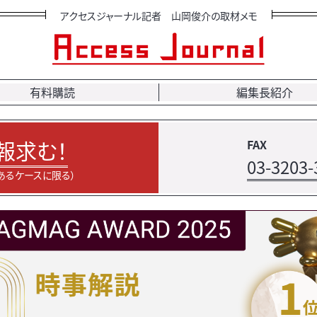
アクセスジャーナル記者 山岡俊介の取材メモ
有料購読
編集長紹介
報求む！
FAX
03-3203-
あるケースに限る）