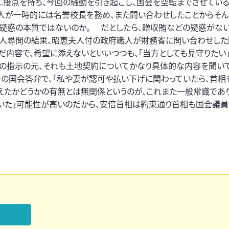
接点を持ち、今回の騒動を引き起こし、国会を空転までさせている
人が一時的には名誉校長を務め、また問い合わせしたことからそん
疑惑の本質ではないのか。 だとしたら、贈収賄などの疑惑がな
の証人尋問の結果、昭恵夫人付の政府職人が財務省に問い合わせし
だ内容で、希望に添えないといいつつも、「当方としても見守りたい
人の指示の元、それも土地契約についてかなり具体的な内容を聞い
での国会答弁で、「私や妻が認可や払い下げに関わっていたら、首相
添えたかどうかの有無とは無関係というのが、これまた一般常識であ
ていた」可能性が高いのだから、安倍首相は約束通り首相も国会議