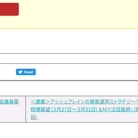
国会議員薬
＜連載＞アッシュブレインの資産運用ストラテジー
相場展望（３月27日～３月31日）＆ＭＹ注目銘柄」（
目）