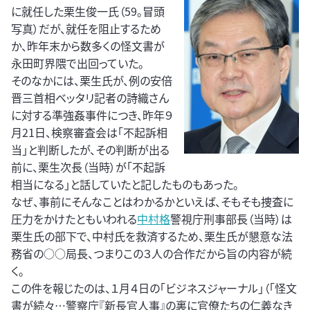
に就任した栗生俊一氏（59。冒頭
写真）だが、就任を阻止するため
か、昨年末から数多くの怪文書が
永田町界隈で出回っていた。
そのなかには、栗生氏が、例の安倍
晋三首相ベッタリ記者の詩織さん
に対する準強姦事件につき、昨年９
月21日、検察審査会は「不起訴相
当」と判断したが、その判断が出る
前に、栗生次長（当時）が「不起訴
相当になる」と話していたと記したものもあった。
なぜ、事前にそんなことはわかるかといえば、そもそも捜査に
圧力をかけたともいわれる
中村格
警視庁刑事部長（当時）は
栗生氏の部下で、中村氏を救済するため、栗生氏が懇意な法
務省の○○局長、つまりこの３人の合作だから旨の内容が続
く。
この件を報じたのは、１月４日の「ビジネスジャーナル」（「怪文
書が続々…警察庁『新長官人事』の裏に官僚たちの仁義なき