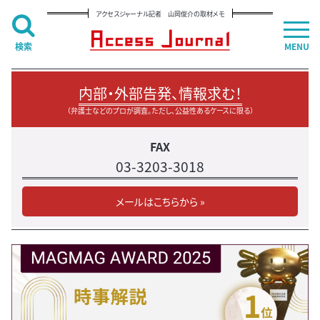
アクセスジャーナル記者 山岡俊介の取材メモ
検索
MENU
内部・外部告発、情報求む！
（弁護士などのプロが調査。ただし、公益性あるケースに限る）
FAX
03-3203-3018
メールはこちらから »