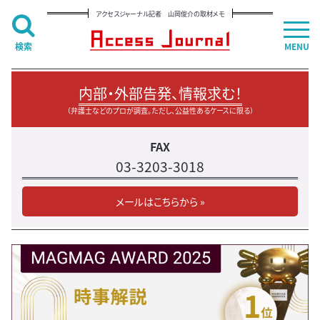
アクセスジャーナル記者 山岡俊介の取材メモ
検索
MENU
内部・外部告発、情報求む！
（弁護士などのプロが調査。ただし、公益性あるケースに限る）
FAX
03-3203-3018
メールはこちらから »