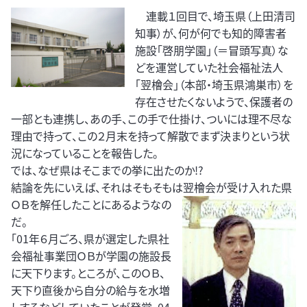
連載１回目で、埼玉県（上田清司
知事）が、何が何でも知的障害者
施設「啓朋学園」（＝冒頭写真）な
どを運営していた社会福祉法人
「翌檜会」（本部・埼玉県鴻巣市）を
存在させたくないようで、保護者の
一部とも連携し、あの手、この手で仕掛け、ついには理不尽な
理由で持って、この２月末を持って解散でまず決まりという状
況になっていることを報告した。
では、なぜ県はそこまでの挙に出たのか!?
結論を先にいえば、それはそもそもは翌檜会が受け入れた県
ＯＢを解任した
ことにあるようなの
だ。
「01年６月ごろ、県が選定した県社
会福祉事業団ＯＢが学園の施設長
に天下ります。ところが、このＯＢ、
天下り直後から自分の給与を水増