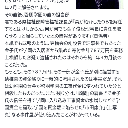
しするなどしていたことが発覚、04
年２月に解任されます。
その直後、啓朋学園の直の担当部
署である県福祉部障害福祉課長が『県が紹介したＯＢを解任
するとはけしからん。何が何でも金子俊也理事長に責任を取
らせる！』と漏らしていたとの情報があります」（関係者）
本紙でも既報のように、翌檜会の創設者で理事長でもあった
金子氏が学園の入居者から集めた寄付金計７８７万円を業務
上横領した容疑で逮捕されたのはそれから約１年４カ月後の
ことだった。
もっとも、その７８７万円、その一部が金子氏が別に経営する
幼稚園の資金繰りに一時的に流用されたのは事実だが、それ
は幼稚園の資金が啓朋学園の工事代金に使われていた分と
相殺したものだった。また、残り分は、「顧問」の肩書きで金子
氏の信任を得て学園に入り込み工事資金の水増しなどで学
園資金を騙取、学園を資金難に陥らせた「市田康介」（上写
真）なる事件屋が使い込んだことがわかっている。