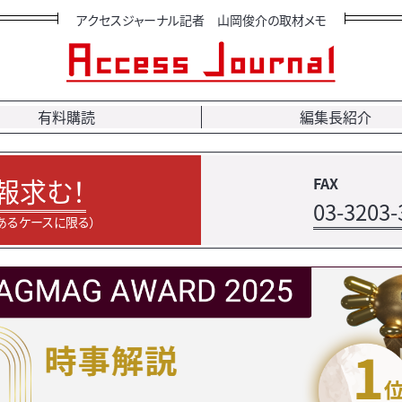
アクセスジャーナル記者 山岡俊介の取材メモ
有料購読
編集長紹介
報求む！
FAX
03-3203-
あるケースに限る）