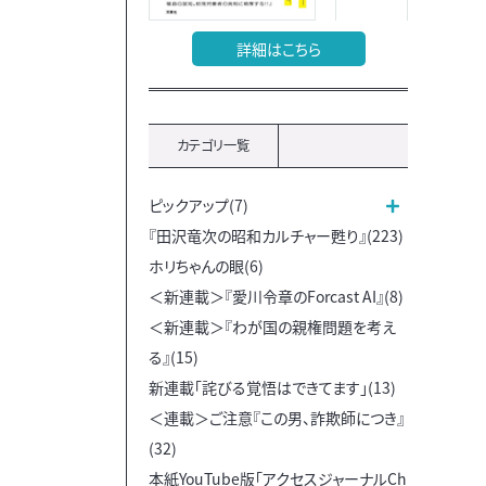
詳細はこちら
カテゴリ一覧
ピックアップ(7)
『田沢竜次の昭和カルチャー甦り』(223)
ホリちゃんの眼(6)
＜新連載＞『愛川令章のForcast AI』(8)
＜新連載＞『わが国の親権問題を考え
る』(15)
新連載「詫びる覚悟はできてます」(13)
＜連載＞ご注意『この男、詐欺師につき』
(32)
本紙YouTube版「アクセスジャーナルCh