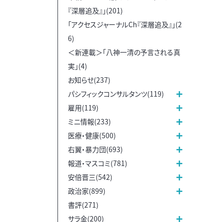
『深層追及』」(201)
「アクセスジャーナルCh『深層追及』」(2
6)
＜新連載＞「八神一清の予言される真
実」(4)
お知らせ(237)
パシフィックコンサルタンツ(119)
雇用(119)
ミニ情報(233)
医療・健康(500)
右翼・暴力団(693)
報道・マスコミ(781)
安倍晋三(542)
政治家(899)
書評(271)
サラ金(200)