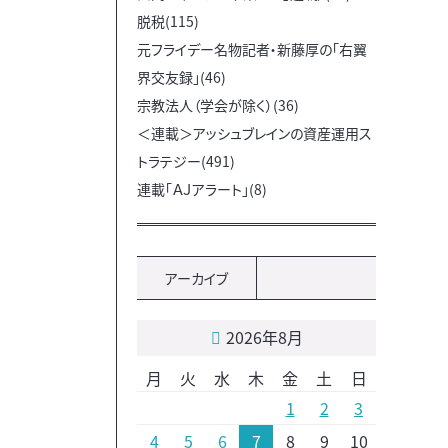
脱税(115)
元フライデー名物記者・新藤厚の「右翼
界交友録」(46)
宗教法人（学会が除く）(36)
＜連載＞アッシュブレインの資産運用ス
トラテジー(491)
連載「ＡＪアラート」(8)
アーカイブ
2026年8月
月
火
水
木
金
土
日
1
2
3
4
5
6
7
8
9
10