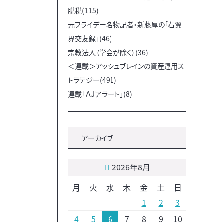
脱税(115)
元フライデー名物記者・新藤厚の「右翼
界交友録」(46)
宗教法人（学会が除く）(36)
＜連載＞アッシュブレインの資産運用ス
トラテジー(491)
連載「ＡＪアラート」(8)
アーカイブ
2026年8月
月
火
水
木
金
土
日
1
2
3
4
5
6
7
8
9
10