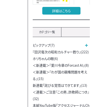
詳細はこちら
カテゴリ一覧
ピックアップ(7)
『田沢竜次の昭和カルチャー甦り』(222)
ホリちゃんの眼(6)
＜新連載＞『愛川令章のForcast AI』(8)
＜新連載＞『わが国の親権問題を考え
る』(15)
新連載「詫びる覚悟はできてます」(13)
＜連載＞ご注意『この男、詐欺師につき』
(32)
本紙YouTube版「アクセスジャーナルCh