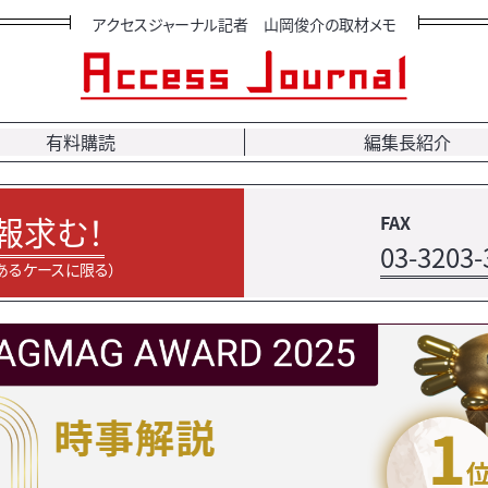
アクセスジャーナル記者 山岡俊介の取材メモ
有料購読
編集長紹介
報求む！
FAX
03-3203-
あるケースに限る）