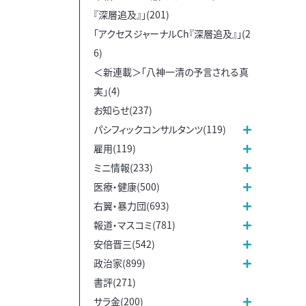
『深層追及』」(201)
「アクセスジャーナルCh『深層追及』」(2
6)
＜新連載＞「八神一清の予言される真
実」(4)
お知らせ(237)
パシフィックコンサルタンツ(119)
雇用(119)
ミニ情報(233)
医療・健康(500)
右翼・暴力団(693)
報道・マスコミ(781)
安倍晋三(542)
政治家(899)
書評(271)
サラ金(200)