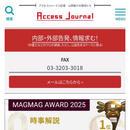
アクセスジャーナル記者 山岡俊介の取材メモ
検索
MENU
内部・外部告発、情報求む！
（弁護士などのプロが調査。ただし、公益性あるケースに限る）
FAX
03-3203-3018
メールはこちらから »