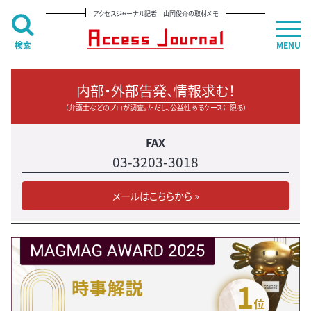
アクセスジャーナル記者 山岡俊介の取材メモ
検索
MENU
内部・外部告発、情報求む！
（弁護士などのプロが調査。ただし、公益性あるケースに限る）
FAX
03-3203-3018
メールはこちらから »