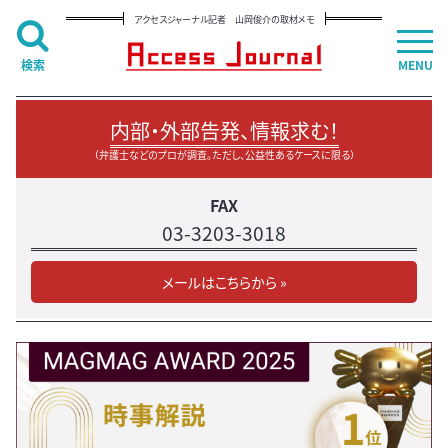
アクセスジャーナル記者 山岡俊介の取材メモ
検索
MENU
内部・外部告発、情報求む！
（弁護士などのプロが調査。ただし、公益性あるケースに限る）
FAX
03-3203-3018
メールはこちらから »