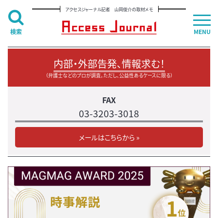
アクセスジャーナル記者 山岡俊介の取材メモ
検索
MENU
内部・外部告発、情報求む！
（弁護士などのプロが調査。ただし、公益性あるケースに限る）
FAX
03-3203-3018
メールはこちらから »