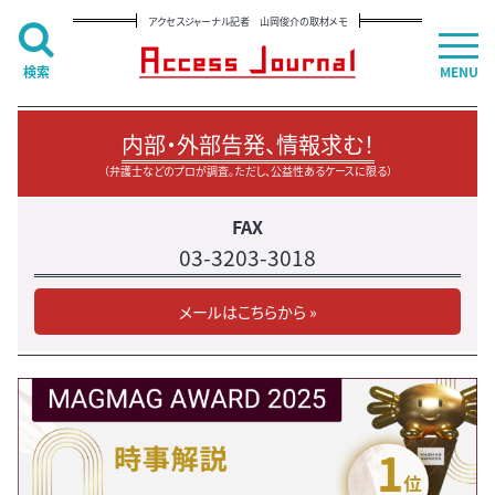
アクセスジャーナル記者 山岡俊介の取材メモ
検索
MENU
内部・外部告発、情報求む！
（弁護士などのプロが調査。ただし、公益性あるケースに限る）
FAX
03-3203-3018
メールはこちらから »