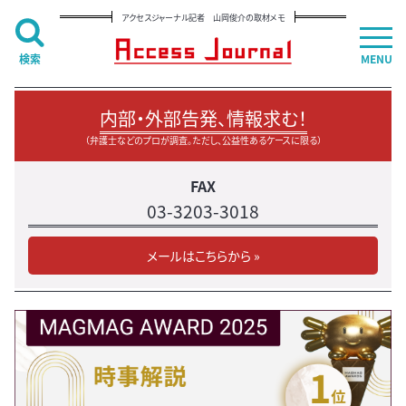
アクセスジャーナル記者 山岡俊介の取材メモ
検索
MENU
内部・外部告発、情報求む！
（弁護士などのプロが調査。ただし、公益性あるケースに限る）
FAX
03-3203-3018
メールはこちらから »