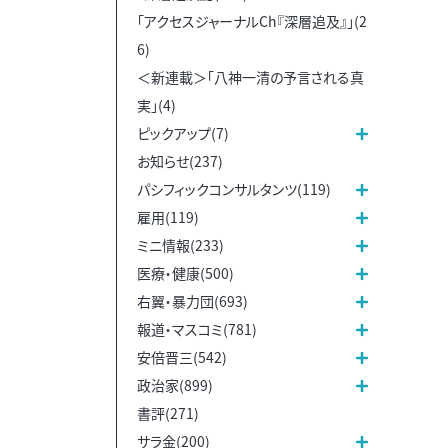
「アクセスジャーナルCh『深層追及』」(2
6)
＜新連載＞「八神一清の予言される真
実」(4)
ピックアップ(7)
お知らせ(237)
パシフィックコンサルタンツ(119)
雇用(119)
ミニ情報(233)
医療・健康(500)
右翼・暴力団(693)
報道・マスコミ(781)
安倍晋三(542)
政治家(899)
書評(271)
サラ金(200)