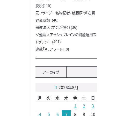
脱税(115)
元フライデー名物記者・新藤厚の「右翼
界交友録」(46)
宗教法人（学会が除く）(36)
＜連載＞アッシュブレインの資産運用ス
トラテジー(491)
連載「ＡＪアラート」(8)
アーカイブ
2026年8月
月
火
水
木
金
土
日
1
2
3
4
5
6
7
8
9
10