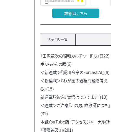
詳細はこちら
カテゴリ一覧
『田沢竜次の昭和カルチャー甦り』(222)
ホリちゃんの眼(6)
＜新連載＞『愛川令章のForcast AI』(8)
＜新連載＞『わが国の親権問題を考え
る』(15)
新連載「詫びる覚悟はできてます」(13)
＜連載＞ご注意『この男、詐欺師につき』
(32)
本紙YouTube版「アクセスジャーナルCh
『深層追及』」(201)