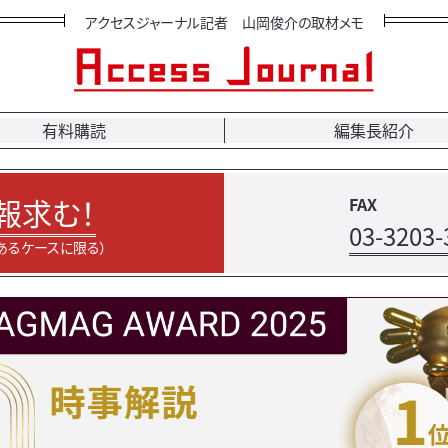
アクセスジャーナル記者 山岡俊介の取材メモ
有料購読
編集長紹介
報求む！
FAX
03-3203-
あるケースに限る）