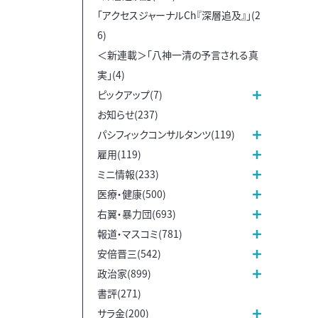
「アクセスジャーナルCh『深層追及』」(2
6)
＜新連載＞「八神一清の予言される真
実」(4)
ピックアップ(7)
お知らせ(237)
パシフィックコンサルタンツ(119)
雇用(119)
ミニ情報(233)
医療・健康(500)
右翼・暴力団(693)
報道・マスコミ(781)
安倍晋三(542)
政治家(899)
書評(271)
サラ金(200)