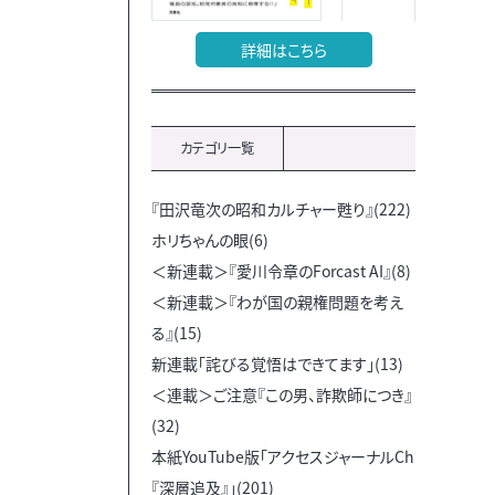
詳細はこちら
カテゴリ一覧
『田沢竜次の昭和カルチャー甦り』(222)
ホリちゃんの眼(6)
＜新連載＞『愛川令章のForcast AI』(8)
＜新連載＞『わが国の親権問題を考え
る』(15)
新連載「詫びる覚悟はできてます」(13)
＜連載＞ご注意『この男、詐欺師につき』
(32)
本紙YouTube版「アクセスジャーナルCh
『深層追及』」(201)