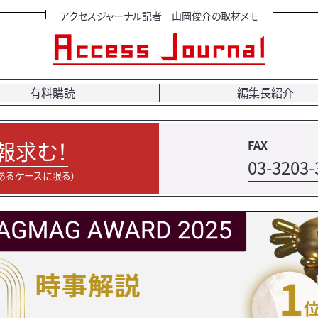
アクセスジャーナル記者 山岡俊介の取材メモ
有料購読
編集長紹介
報求む！
FAX
03-3203-
あるケースに限る）