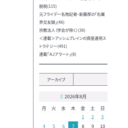
脱税(115)
元フライデー名物記者・新藤厚の「右翼
界交友録」(46)
宗教法人（学会が除く）(36)
＜連載＞アッシュブレインの資産運用ス
トラテジー(491)
連載「ＡＪアラート」(8)
アーカイブ
2026年8月
月
火
水
木
金
土
日
1
2
3
4
5
6
7
8
9
10