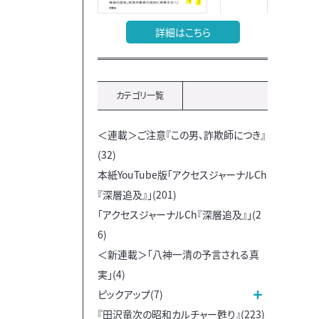
詳細はこちら
カテゴリ一覧
＜連載＞ご注意『この男、詐欺師につき』
(32)
本紙YouTube版「アクセスジャーナルCh
『深層追及』」(201)
「アクセスジャーナルCh『深層追及』」(2
6)
＜新連載＞「八神一清の予言される真
実」(4)
ピックアップ(7)
『田沢竜次の昭和カルチャー甦り』(223)