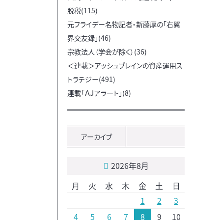
脱税(115)
元フライデー名物記者・新藤厚の「右翼
界交友録」(46)
宗教法人（学会が除く）(36)
＜連載＞アッシュブレインの資産運用ス
トラテジー(491)
連載「ＡＪアラート」(8)
アーカイブ
2026年8月
月
火
水
木
金
土
日
1
2
3
4
5
6
7
8
9
10