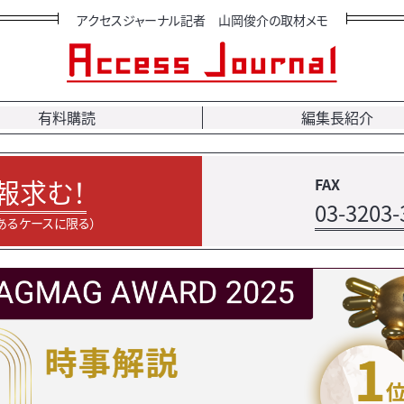
アクセスジャーナル記者 山岡俊介の取材メモ
有料購読
編集長紹介
報求む！
FAX
03-3203-
あるケースに限る）