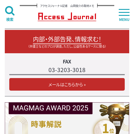
アクセスジャーナル記者 山岡俊介の取材メモ
検索
MENU
内部・外部告発、情報求む！
（弁護士などのプロが調査。ただし、公益性あるケースに限る）
FAX
03-3203-3018
メールはこちらから »