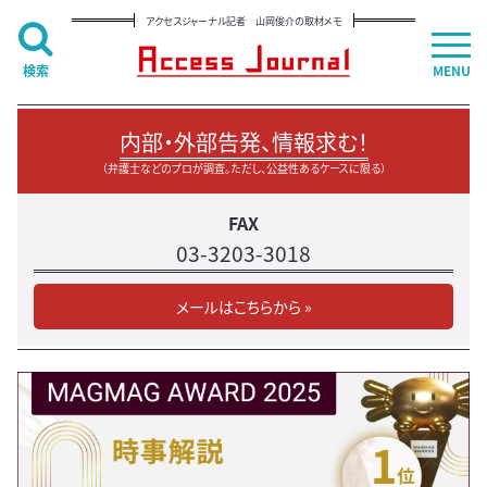
アクセスジャーナル記者 山岡俊介の取材メモ
検索
MENU
内部・外部告発、情報求む！
（弁護士などのプロが調査。ただし、公益性あるケースに限る）
FAX
03-3203-3018
メールはこちらから »