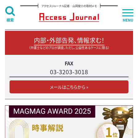
アクセスジャーナル記者 山岡俊介の取材メモ
検索
MENU
内部・外部告発、情報求む！
（弁護士などのプロが調査。ただし、公益性あるケースに限る）
FAX
03-3203-3018
メールはこちらから »