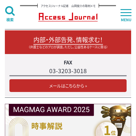
アクセスジャーナル記者 山岡俊介の取材メモ
検索
MENU
内部・外部告発、情報求む！
（弁護士などのプロが調査。ただし、公益性あるケースに限る）
FAX
03-3203-3018
メールはこちらから »