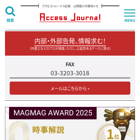
アクセスジャーナル記者 山岡俊介の取材メモ
検索
MENU
内部・外部告発、情報求む！
（弁護士などのプロが調査。ただし、公益性あるケースに限る）
FAX
03-3203-3018
メールはこちらから »