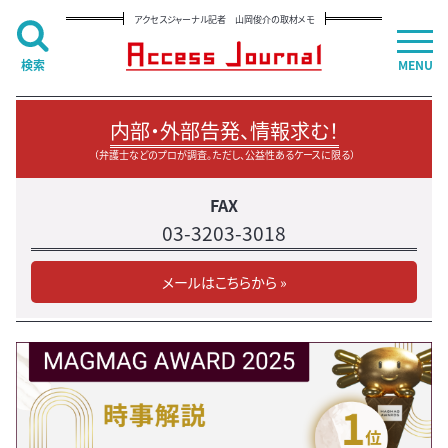
アクセスジャーナル記者 山岡俊介の取材メモ
検索
MENU
内部・外部告発、情報求む！
（弁護士などのプロが調査。ただし、公益性あるケースに限る）
FAX
03-3203-3018
メールはこちらから »