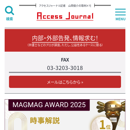
アクセスジャーナル記者 山岡俊介の取材メモ
検索
MENU
内部・外部告発、情報求む！
（弁護士などのプロが調査。ただし、公益性あるケースに限る）
FAX
03-3203-3018
メールはこちらから »